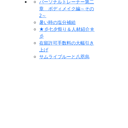
パーソナルトレーナー第二
章 ボディメイク編～その
2～
暑い時の塩分補給
★彡七夕祭り＆人材紹介☆
彡
在留許可手数料の大幅引き
上げ
サムライブルーと八咫烏