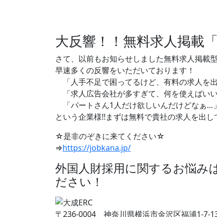
大反響！！無料求人掲載「
さて、以前もお知らせしました無料求人掲載型
早速多くの反響をいただいております！
「人手不足で困ってるけど、有料の求人を出
「求人広告会社が多すぎて、何を使えばいい
「パートさん1人だけ欲しいんだけどなぁ…
という企業様!!まずは無料で貴社の求人を出し
☆是非のぞきに来てください☆
⇒
https://jobkana.jp/
外国人財採用に関するお悩み
ださい！
〒236-0004 神奈川県横浜市金沢区福浦1-7-13